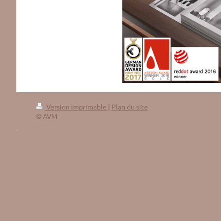
Version imprimable
|
Plan du site
© AVM